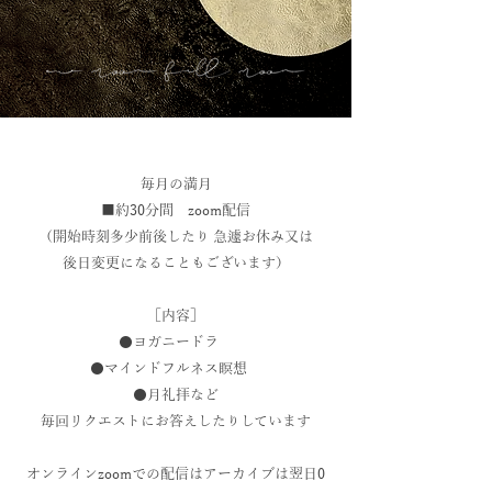
毎月の満月
■約30分間 zoom配信
（開始時刻多少前後したり 急遽お休み又は
後日変更になることもございます）
［内容］
●ヨガニードラ
●マインドフルネス瞑想
●月礼拝など
毎回リクエストにお答えしたりしています
オンラインzoomでの配信はアーカイブは翌日0