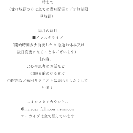
時まで
（受け放題の方は全ての満月配信ビデオ無制限
見放題）
毎月の新月
■インスタライブ
（開始時刻多少前後したり 急遽お休み又は
後日変更になることもございます）
［内容］
○心や思考のお話など
○眠る前のゆるヨガ
○瞑想など毎回リクエストにお応えしたりして
います
--インスタアカウント--
@maiyoga_fullmoon_newmoon
アーカイブは全て残しています