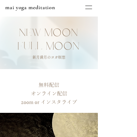
mai yoga meditation
NEW MOON
FULL MOON
新月満月のヨガ瞑想
無料配信
オンライン配信
zoom or インスタライブ