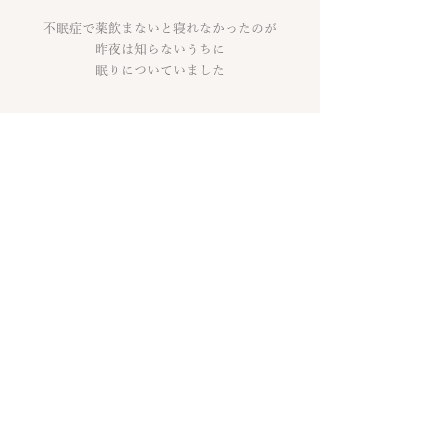
不眠症で薬飲まないと寝れなかったのが
昨夜は知らないうちに
眠りについていました
やっぱりマイ先生の声は
落ち着きます
ヨガニードラ
とっても落ち着きました
慈悲の瞑想
涙うるうるしながら布団で
そのまま寝落ちました笑
マイ先生の優しい声が