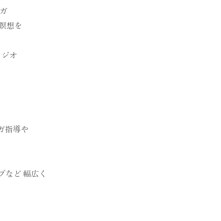
ガ
瞑想を
タジオ
ガ指導や
プなど 幅広く