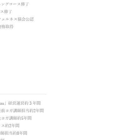
ニングコース修了
ース修了
ウェルネス協会公認
資格取得
tau」経営運営約３年間
前ヨガ講師担当約2年間
ヨガ講師約5年間
ス約2年間
師担当約8年間