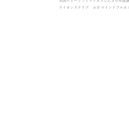
全国チェーンフィットネスジムヨガ外部
ライオンズクラブ ヨガ マインドフルネ